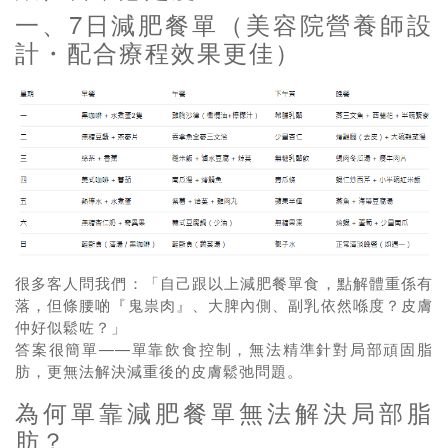
一、7日減肥餐單（美容院營養師設
計・配合療程效果更佳）
很多客人問我們：「自己跟以上減肥餐單食，點解體重係有
落，但條腰啲『鬼祟肉』、大脾內側、副乳依然喺度？皮膚
仲好似鬆咗？」
答案很簡單——單靠飲食控制，無法精準針對局部頑固脂
肪，更無法解決減重後的皮膚鬆弛問題。
為何單靠減肥餐單無法解決局部脂
肪？