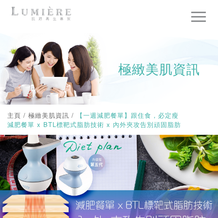
極緻美肌資訊
主頁
/
極緻美肌資訊
/
【一週減肥餐單】跟住食，必定瘦
減肥餐單 x BTL標靶式脂肪技術 x 內外夾攻告別頑固脂肪