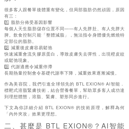
很多客人跟餐單後體重有變化，但局部脂肪仍然頑固，原因
有三：
1️⃣ 脂肪分佈受基因影響
每個人天生脂肪儲存位置不同——有人先胖肚、有人先胖大
脾。飲食控制只能「整體減脂」，無法指令身體優先燃燒特
定部位的脂肪。
2️⃣ 減重後皮膚容易鬆弛
快速減重會流失膠原蛋白，導致皮膚失去彈性，出現橙皮紋
或鬆弛現象。
3️⃣ 代謝適應令減重停滯
長期熱量控制會令基礎代謝率下降，減重效果逐漸減慢。
作為美容院，我們引進全球領先的 BTL EXION® AI智能．
標靶式溶脂緊膚技術，結合營養餐單，幫助眾多客人成功達
到理想體態，溶脂、緊膚、塑形同步進行。
下文為你詳細介紹 BTL EXION® 的技術原理，解釋為何
「內外夾攻」效果更理想。
二、甚麼是 BTL EXION®？AI智能