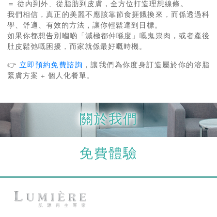
＝ 從內到外、從脂肪到皮膚，全方位打造理想線條。
我們相信，真正的美麗不應該靠節食捱餓換來，而係透過科
學、舒適、有效的方法，讓你輕鬆達到目標。
如果你都想告別嗰啲「減極都仲喺度」嘅鬼祟肉，或者產後
肚皮鬆弛嘅困擾，而家就係最好嘅時機。
👉
立即預約免費諮詢
，讓我們為你度身訂造屬於你的溶脂
緊膚方案 + 個人化餐單。
關於我們
免費體驗