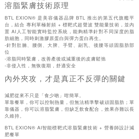
溶脂緊膚技術原理
BTL EXION® 是美容儀器品牌 BTL 推出的第五代旗艦平
台，結合 專利單極射頻 + 標靶式超聲波 雙能量技術，並內
置 AI人工智能實時監控系統，能夠精準針對不同深度的脂
肪細胞，同時刺激膠原蛋白與彈力蛋白再生。
-針對肚腩、腰側、大脾、手臂、副乳、後腰等頑固脂肪部
位
-溶脂同時緊膚，改善產後或減重後的皮膚鬆弛
-非侵入性，無恢復期，舒適安全
內外夾攻，才是真正不反彈的關鍵
減肥從來不只是「食少啲」咁簡單。
單靠餐單，你可以控制熱量，但無法精準擊破頑固脂肪；單
靠儀器，你可以溶脂緊膚，但缺乏飲食配合，效果亦難以長
久維持。
BTL EXION® AI智能標靶式溶脂緊膚技術 + 營養師設計減
肥餐單