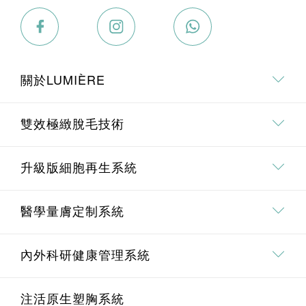
關於LUMIÈRE
關於我們
雙效極緻脫毛技術
專業．專研團隊
雙效極緻脫毛技術介紹
升級版細胞再生系統
療程價值承諾
全身脫毛
升級版細胞再生系統介紹
醫學量膚定制系統
面部脫毛
Pico 皮秒去斑療程
埋線鼻雕療程
內外科研健康管理系統
腋下脫毛
Oligio重塑膠原緊膚療程
醫學量膚定制系統介紹
U.M.A.M 痛症管理系統
注活原生塑胸系統