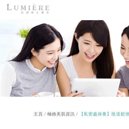
主頁
/
極緻美肌資訊
/
【私密處保養】陰道鬆弛、