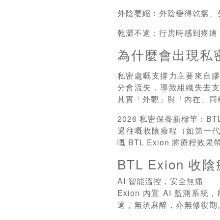
外陰萎縮：外陰變得乾癟、
乾澀不適：行房時感到疼痛
為什麼會出現私
私密處嘅支撐力主要來自
分會流失，導致組織失去
其實「外觀」與「內在」同
2026 私密保養新標竿：BTL
過往嘅收陰療程（如第一代 B
嘅 BTL Exion 將療程
BTL Exion 
AI 智能溫控，安全無痛
Exion 內置 AI 監
適，無須麻醉，亦無修復期