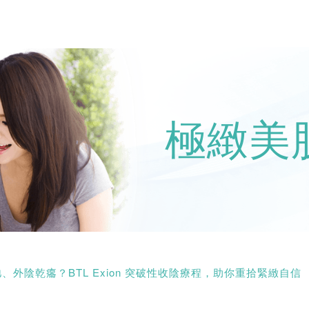
極緻美
外陰乾癟？BTL Exion 突破性收陰療程，助你重拾緊緻自信