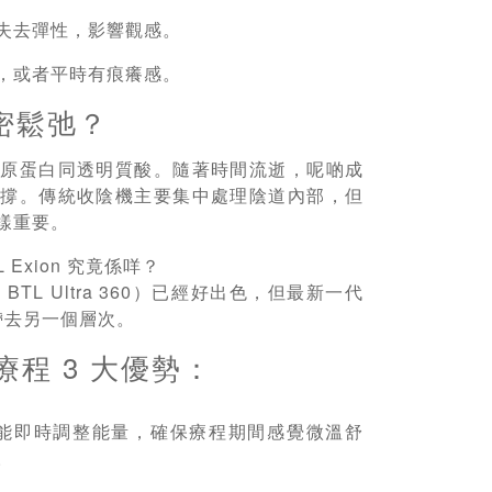
失去彈性，影響觀感。
，或者平時有痕癢感。
密鬆弛？
膠原蛋白同透明質酸。隨著時間流逝，呢啲成
支撐。傳統收陰機主要集中處理陰道內部，但
樣重要。
 Exion 究竟係咩？
TL Ultra 360）已經好出色，但最新一代
效果帶去另一個層次。
收陰療程 3 大優勢：
測系統，能即時調整能量，確保療程期間感覺微溫舒
。