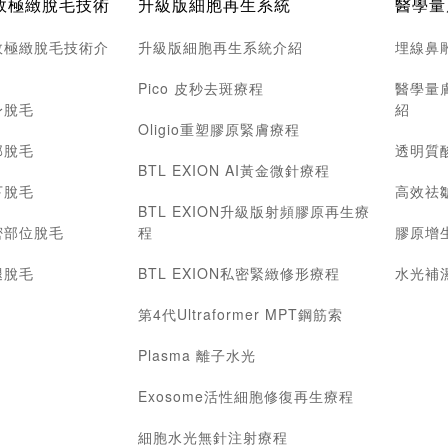
效極緻脫毛技術
升級版細胞再生系統
醫學量
效極緻脫毛技術介
升級版細胞再生系統介紹
埋線鼻
Pico 皮秒去斑療程
醫學量
身脫毛
紹
Oligio重塑膠原緊膚療程
部脫毛
透明質
BTL EXION AI黃金微針療程
下脫毛
高效祛
BTL EXION升級版射頻膠原再生療
密部位脫毛
程
膠原增
腿脫毛
BTL EXION私密緊緻修形療程
水光補
第4代Ultraformer MPT鋼筋索
Plasma 離子水光
Exosome活性細胞修復再生療程
細胞水光無針注射療程