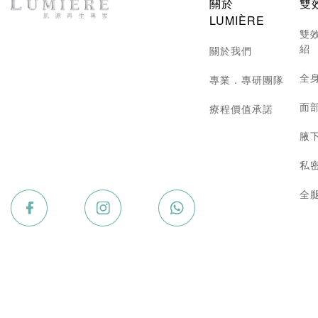
關於
雙
LUMIÈRE
雙
紹
關於我們
全
專業．專研團隊
面
療程價值承諾
腋
私
全