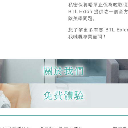
私密保養唔單止係為咗取
BTL Exion 提供咗
陰美學問題。
想了解更多有關 BTL Ex
我哋嘅專業顧問！
關於我們
免費體驗