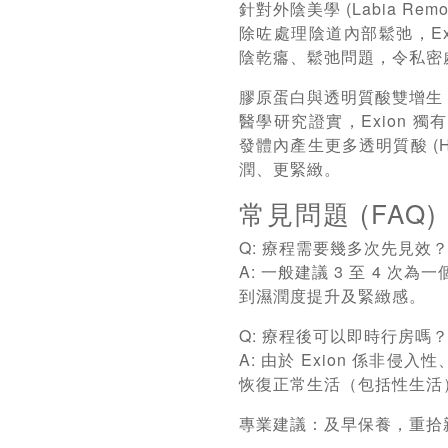
針對外陰美學 (Labia Remod
除咗處理陰道內部鬆弛，Ex
陰乾癟、鬆弛問題，令私密
膠原蛋白與透明質酸雙增生
醫學研究證實，Exion 
發體內產生更多透明質酸 (Hy
潤、更緊緻。
常見問題 (FAQ)
Q: 療程需要幾多次先見效
A: 一般建議 3 至 4 
到濕潤度提升及緊緻感。
Q: 療程後可以即時行房嗎
A: 由於 Exion 係非侵
恢復正常生活（包括性生活
專業建議：及早保養，重拾