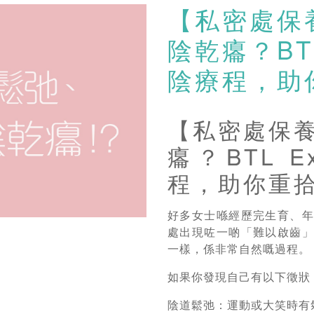
【私密處保
陰乾癟？BTL
陰療程，助
【私密處保
癟？BTL 
程，助你重
好多女士喺經歷完生育、
處出現咗一啲「難以啟齒
一樣，係非常自然嘅過程。
如果你發現自己有以下徵狀
陰道鬆弛：運動或大笑時有