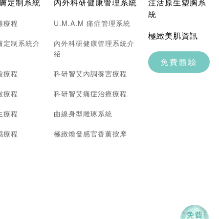
膚定制系統
內外科研健康管理系統
注活原生塑胸系
統
雕療程
U.M.A.M 痛症管理系統
極緻美肌資訊
膚定制系統介
內外科研健康管理系統介
紹
免費體驗
酸療程
科研智艾內調養宮療程
皺療程
科研智艾痛症治療療程
生療程
曲線身型雕琢系統
濕療程
極緻煥發感官香薰按摩