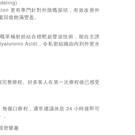
eling)
ion 更有專門針對外陰嘅探頭，有效改善外
處回復飽滿豐盈。
獨有嘅單極射頻結合標靶超聲波技術，能自主誘
aluronic Acid)，令私密組織由內到外更水
？
次為一個完整療程。好多客人在第一次療程後已感受
？
入性、無傷口療程，通常建議休息 24 小時後即可
）。
親密樂趣