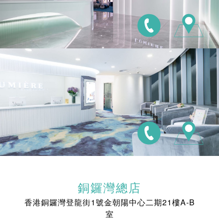
銅鑼灣總店
香港銅鑼灣登龍街1號金朝陽中心二期21樓A-B
室