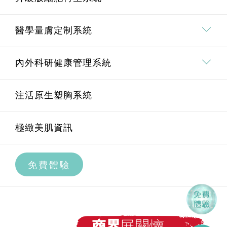
療程價值承諾
全身脫毛
升級版細胞再生系統介紹
醫學量膚定制系統
面部脫毛
Pico 皮秒去斑療程
埋線鼻雕療程
內外科研健康管理系統
腋下脫毛
Oligio重塑膠原緊膚療程
醫學量膚定制系統介紹
U.M.A.M 痛症管理系統
注活原生塑胸系統
私密部位脫毛
BTL EXION AI黃金微針療程
透明質酸療程
內外科研健康管理系統介紹
極緻美肌資訊
全腿脫毛
BTL EXION升級版射頻膠原再生療程
高效祛皺療程
科研智艾內調養宮療程
免費體驗
BTL EXION私密緊緻修形療程
膠原增生療程
科研智艾痛症治療療程
第4代Ultraformer MPT鋼筋索
水光補濕療程
曲線身型雕琢系統