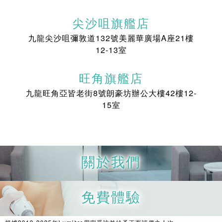
尖沙咀旗艦店
九龍尖沙咀彌敦道132號美麗華廣場A座21樓
12-13室
旺角旗艦店
九龍旺角亞皆老街8號朗豪坊辦公大樓42樓12-
15室
關於我們
免費體驗