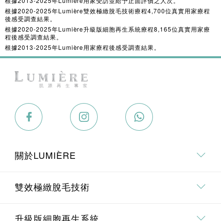
根據2013-2025年Lumi
è
re用家受訪並給予正面評價之人次。
根據2020-2025年Lumi
è
re雙效極緻脫毛技術療程4,700位真實用家療程
後感受調查結果。
根據2020-2025年Lumi
è
re升級版細胞再生系統療程8,165位真實用家療
程後感受調查結果。
根據2013-2025年Lumi
è
re用家療程後感受調查結果。
關於LUMIÈRE
關於我們
雙效極緻脫毛技術
專業．專研團隊
雙效極緻脫毛技術介紹
升級版細胞再生系統