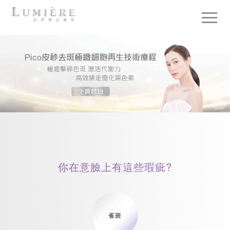
你在意臉上
有這些瑕疵?
雀斑