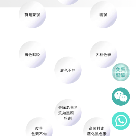
荷爾蒙斑
曬斑
膚色暗啞
各種色斑
膚色不均
去除老舊角
質如黑頭、
粉刺
改善
高效排走
色素不勻
塵化黑色素