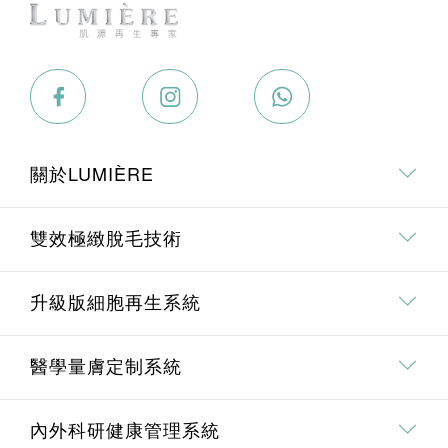
關於LUMIÈRE
關於我們
雙效極緻脫毛技術
專業．專研團隊
雙效極緻脫毛技術介紹
升級版細胞再生系統
療程價值承諾
全身脫毛
升級版細胞再生系統介紹
醫學量膚定制系統
面部脫毛
Pico 皮秒去斑療程
埋線鼻雕療程
內外科研健康管理系統