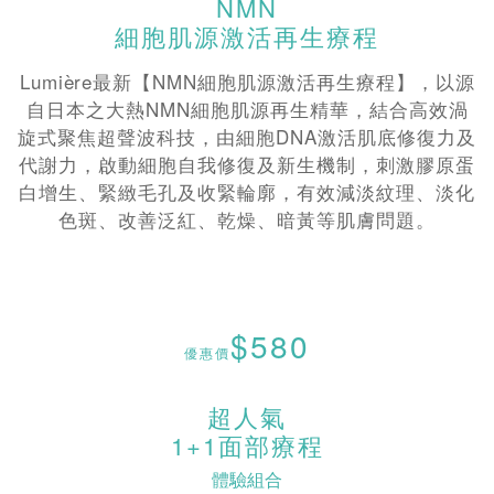
NMN
細胞肌源激活再生療程
Lumi
è
re最新【NMN細胞肌源激活再生療程】，以源
自日本之大熱NMN細胞肌源再生精華，結合高效渦
旋式聚焦超聲波科技，由細胞DNA激活肌底修復力及
代謝力，啟動細胞自我修復及新生機制，刺激膠原蛋
白增生、緊緻毛孔及收緊輪廓，有效減淡紋理、淡化
色斑、改善泛紅、乾燥、暗黃等肌膚問題。
$580
優惠價
超人氣
1+1面部療程
體驗組合