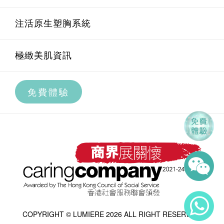
腋下脫毛
Oligio重塑膠原緊膚療程
醫學量膚定制系統介紹
U.M.A.M 痛症管理系統
注活原生塑胸系統
私密部位脫毛
BTL EXION AI黃金微針療程
透明質酸療程
內外科研健康管理系統介紹
極緻美肌資訊
全腿脫毛
BTL EXION升級版射頻膠原再生療程
高效祛皺療程
科研智艾內調養宮療程
免費體驗
BTL EXION私密緊緻修形療程
膠原增生療程
科研智艾痛症治療療程
第4代Ultraformer MPT鋼筋索
水光補濕療程
曲線身型雕琢系統
Plasma 離子水光
極緻煥發感官香薰按摩
Exosome活性細胞修復再生療程
COPYRIGHT © LUMIERE 2026 ALL RIGHT RESERVED.