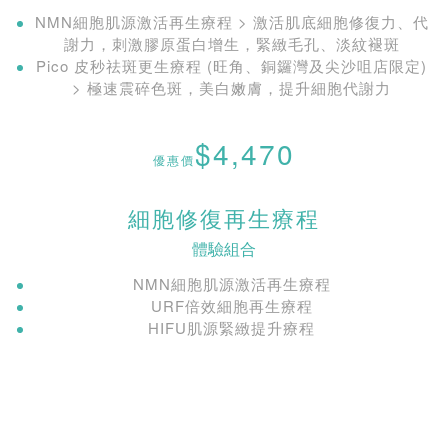
NMN細胞肌源激活再生療程 > 激活肌底細胞修復力、代
謝力，刺激膠原蛋白增生，緊緻毛孔、淡紋褪斑
Pico 皮秒祛斑更生療程 (旺角、銅鑼灣及尖沙咀店限定)
> 極速震碎色斑，美白嫩膚，提升細胞代謝力
$4,470
優惠價
細胞修復再生療程
體驗組合
NMN細胞肌源激活再生療程
URF倍效細胞再生療程
HIFU肌源緊緻提升療程