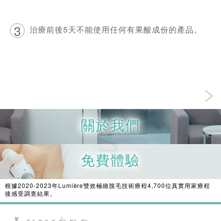
3
治療前後5天不能使用任何有果酸成份的產品。
Ne
關於我們
免費體驗
根據2020-2023年Lumi
è
re雙效極緻脫毛技術療程4,700位真實用家療程
後感受調查結果。