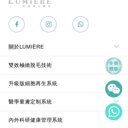
關於LUMIÈRE
關於我們
雙效極緻脫毛技術
專業．專研團隊
雙效極緻脫毛技術介紹
升級版細胞再生系統
療程價值承諾
全身脫毛
升級版細胞再生系統介紹
醫學量膚定制系統
面部脫毛
Pico 皮秒去斑療程
埋線鼻雕療程
內外科研健康管理系統