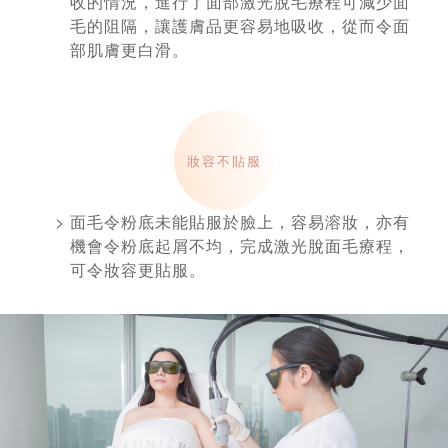
收的情況，進行了面部激光脫毛療程可減少面
毛的阻隔，讓護膚品更容易地吸收，從而令面
部肌膚更白滑。
妝容不貼服
面毛令粉底未能貼服於臉上，容易溶妝，亦有
機會令粉底起屑不均，完成激光脫面毛療程，
可令妝容更貼服。