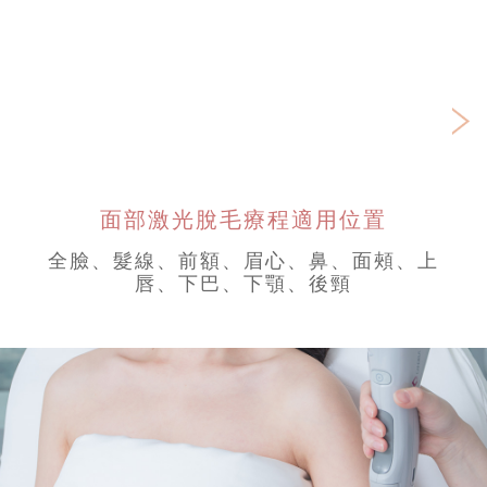
Ne
面部激光脫毛療程適用位置
全臉、髮線、前額、眉心、鼻、面頰、上
唇、下巴、下顎、後頸