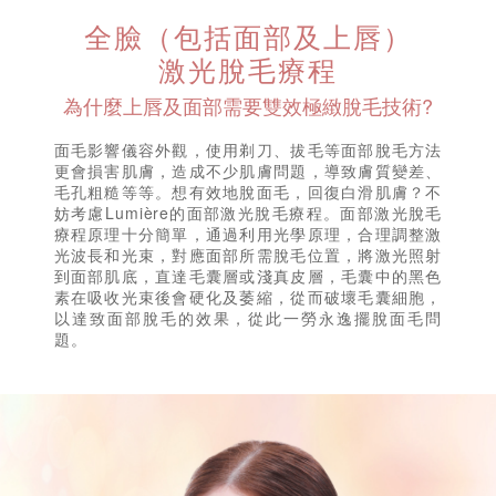
全臉（包括面部及上唇）
激光脫毛療程
為什麼上唇及面部需要雙效極緻脫毛技術?
面毛影響儀容外觀，使用剃刀、拔毛等面部脫毛方法
更會損害肌膚，造成不少肌膚問題，導致膚質變差、
毛孔粗糙等等。想有效地脫面毛，回復白滑肌膚？不
妨考慮Lumi
è
re的面部激光脫毛療程。面部激光脫毛
療程原理十分簡單，通過利用光學原理，合理調整激
光波長和光束，對應面部所需脫毛位置，將激光照射
到面部肌底，直達毛囊層或淺真皮層，毛囊中的黑色
素在吸收光束後會硬化及萎縮，從而破壞毛囊細胞，
以達致面部脫毛的效果，從此一勞永逸擺脫面毛問
題。