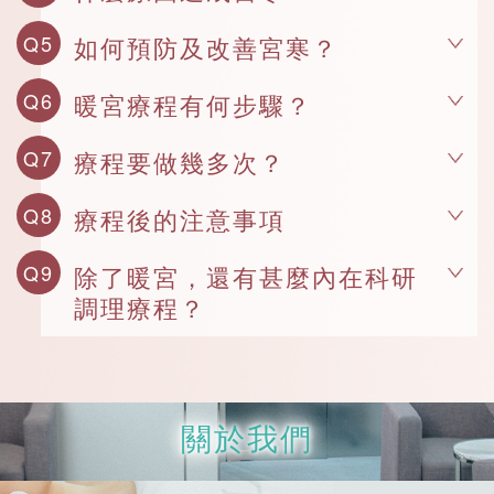
Q5
如何預防及改善宮寒？
Q6
暖宮療程有何步驟？
Q7
療程要做幾多次？
Q8
療程後的注意事項
Q9
除了暖宮，還有甚麼內在科研
調理療程？
關於我們