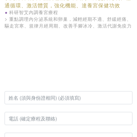
通循環、激活體質，強化機能、達養宮保健功效
科研智艾內調養宮療程
> 重點調理內分泌系統和卵巢，減輕經期不適、舒緩經痛、
驅走宮寒、規律月經周期、改善手腳冰冷、激活代謝免疫力