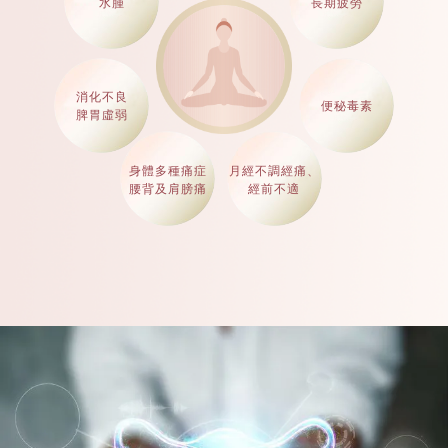
水腫
長期疲勞
消化不良
便秘毒素
脾胃虛弱
身體多種痛症
月經不調經痛、
腰背及肩膀痛
經前不適