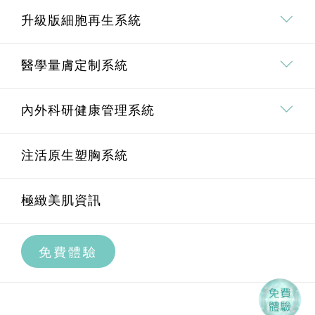
專業．專研團隊
雙效極緻脫毛技術介紹
升級版細胞再生系統
療程價值承諾
全身脫毛
升級版細胞再生系統介紹
醫學量膚定制系統
面部脫毛
Pico 皮秒去斑療程
埋線鼻雕療程
內外科研健康管理系統
腋下脫毛
Oligio重塑膠原緊膚療程
醫學量膚定制系統介紹
U.M.A.M 痛症管理系統
注活原生塑胸系統
私密部位脫毛
BTL EXION AI黃金微針療程
透明質酸療程
內外科研健康管理系統介紹
極緻美肌資訊
全腿脫毛
BTL EXION升級版射頻膠原再生療程
高效祛皺療程
科研智艾內調養宮療程
免費體驗
BTL EXION私密緊緻修形療程
膠原增生療程
科研智艾痛症治療療程