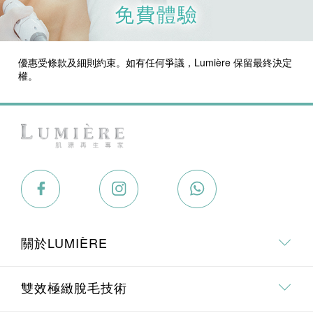
免費體驗
優惠受條款及細則約束。如有任何爭議，Lumi
è
re 保留最終決定
權。
關於LUMIÈRE
關於我們
雙效極緻脫毛技術