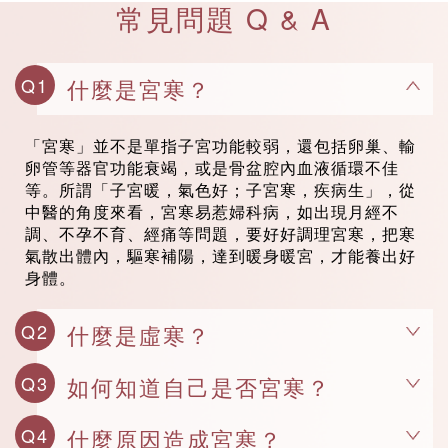
常見問題 Q & A
Q1
什麼是宮寒？
「宮寒」並不是單指子宮功能較弱，還包括卵巢、輸
卵管等器官功能衰竭，或是骨盆腔內血液循環不佳
等。所謂「子宮暖，氣色好；子宮寒，疾病生」，從
中醫的角度來看，宮寒易惹婦科病，如出現月經不
調、不孕不育、經痛等問題，要好好調理宮寒，把寒
氣散出體內，驅寒補陽，達到暖身暖宮，才能養出好
身體。
Q2
什麼是虛寒？
Q3
如何知道自己是否宮寒？
Q4
什麼原因造成宮寒？