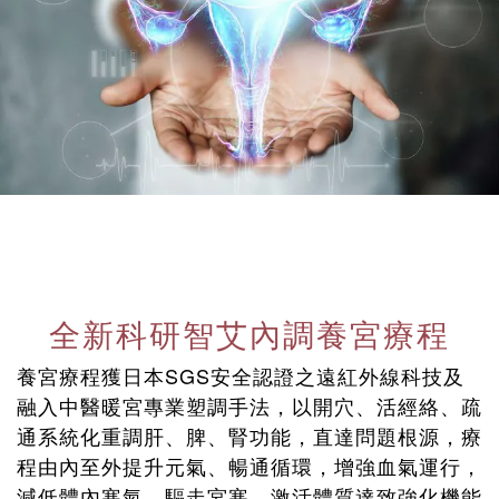
全新科研智艾內調養宮療程
養宮療程獲日本SGS安全認證之遠紅外線科技及
融入中醫暖宮專業塑調手法，以開穴、活經絡、疏
通系統化重調肝、脾、腎功能，直達問題根源，療
程由內至外提升元氣、暢通循環，增強血氣運行，
減低體內寒氣，驅走宮寒，激活體質達致強化機能