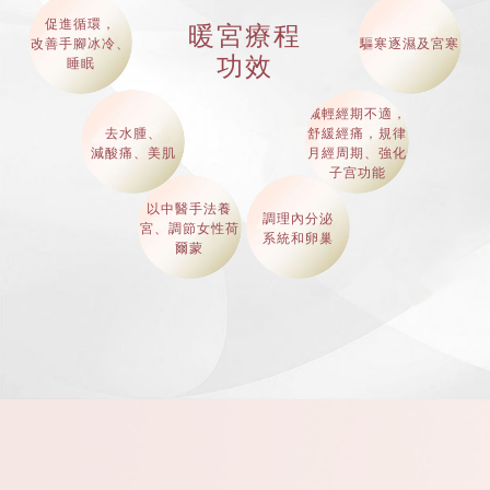
促進循環，
暖宮療程
改善手腳冰冷、
驅寒逐濕及宮寒
功效
睡眠
減輕經期不適，
去水腫、
舒緩經痛，規律
減酸痛、美肌
月經周期、強化
子宫功能
以中醫手法養
調理內分泌
宮、調節女性荷
系統和卵巢
爾蒙