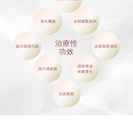
強化機能
放鬆繃緊肌肉
治療性
激活循環代謝
改善風寒濕熱
功效
調節體溫
開穴通經脈
保健養生
活血散瘀