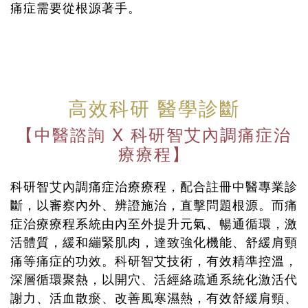
痛症需要從根源著手。
高效科研 醫學診斷
【中醫諮詢 X 科研智艾內調痛症治
療療程】
科研智艾內調痛症治療療程，配合註冊中醫專業診
斷，以審察內外、辨證施治，直擊問題根源。而痛
症治療療程系統由內至外提升元氣、暢通循環，激
活體質，緩和繃緊肌肉，達致強化機能、舒緩肩頸
痛等痛症的功效。科研智艾技術，有效精準控溫，
深層循環聚熱，以開穴、活經絡疏通系統化激活代
謝力、活血散瘀、改善風寒濕熱，有效舒緩肩頸、