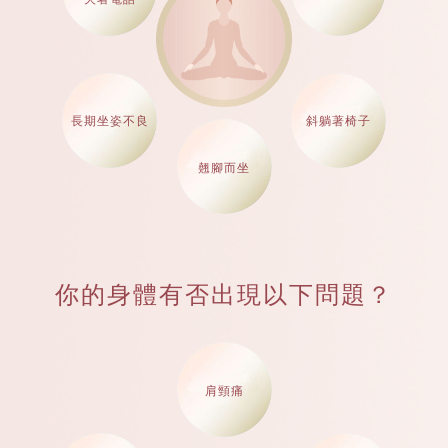
長期坐姿不良
斜躺著椅子
翹腳而坐
你的身體有否出現以下問題？
肩頸痛