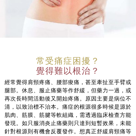
常受痛症困擾？
覺得難以根治？
經常覺得肩頸疼痛、腰部痠痛，甚至牽扯至手臂或
腿部。休息、服止痛藥等作舒緩，但藥力一過，或
再次長時間活動後又開始疼痛。原因主要是病位不
清，以致治標不治本。痛症的根源很多時候是源於
肌肉、筋膜、筋腱等軟組織，需透過臨床檢查方能
發現。如只服消炎止痛藥則只達到短暫效果，未能
針對根源則有機會反覆發作。想真正舒緩肩頸痛等