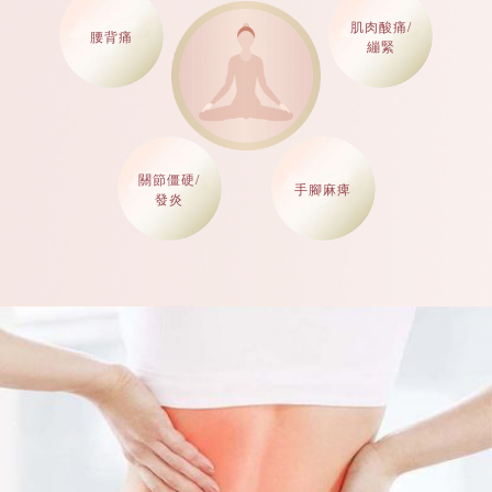
肌肉酸痛/
腰背痛
繃緊
關節僵硬/
手腳麻痺
發炎