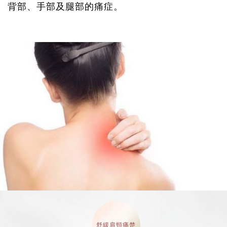
背部、手部及腿部的痛症。
舒緩肩頸痛楚