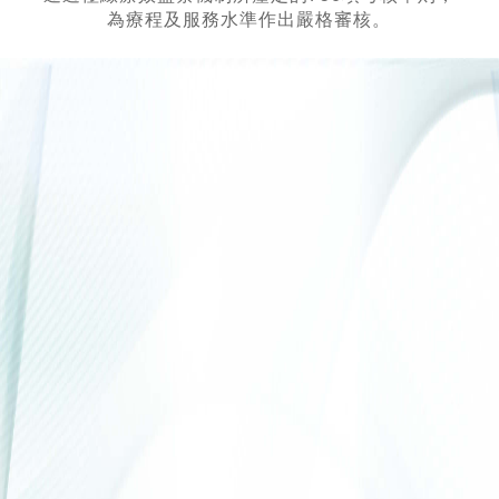
為療程及服務水準作出嚴格審核。