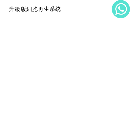
專業．專研團隊
雙效極緻脫毛技術介紹
升級版細胞再生系統
療程價值承諾
全身脫毛
升級版細胞再生系統介紹
醫學量膚定制系統
面部脫毛
Pico 皮秒去斑療程
埋線鼻雕療程
內外科研健康管理系統
腋下脫毛
Oligio重塑膠原緊膚療程
醫學量膚定制系統介紹
U.M.A.M 痛症管理系統
注活原生塑胸系統
私密部位脫毛
BTL EXION AI黃金微針療程
透明質酸療程
內外科研健康管理系統介紹
極緻美肌資訊
全腿脫毛
BTL EXION升級版射頻膠原再生療程
高效祛皺療程
科研智艾內調養宮療程
免費體驗
BTL EXION私密緊緻修形療程
膠原增生療程
科研智艾痛症治療療程