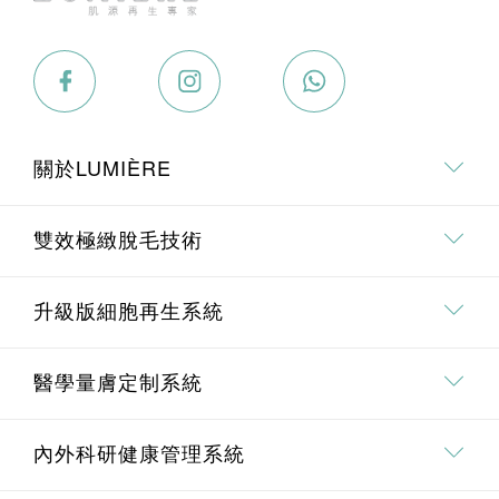
關於LUMIÈRE
關於我們
雙效極緻脫毛技術
專業．專研團隊
雙效極緻脫毛技術介紹
升級版細胞再生系統
療程價值承諾
全身脫毛
升級版細胞再生系統介紹
醫學量膚定制系統
面部脫毛
Pico 皮秒去斑療程
埋線鼻雕療程
內外科研健康管理系統