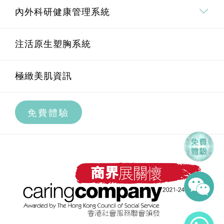
面部脫毛
Pico 皮秒去斑療程
埋線鼻雕療程
內外科研健康管理系統
腋下脫毛
Oligio重塑膠原緊膚療程
醫學量膚定制系統介紹
U.M.A.M 痛症管理系統
注活原生塑胸系統
私密部位脫毛
BTL EXION AI黃金微針療程
透明質酸療程
內外科研健康管理系統介紹
極緻美肌資訊
全腿脫毛
BTL EXION升級版射頻膠原再生療程
高效祛皺療程
科研智艾內調養宮療程
免費體驗
BTL EXION私密緊緻修形療程
膠原增生療程
科研智艾痛症治療療程
第4代Ultraformer MPT鋼筋索
水光補濕療程
曲線身型雕琢系統
Plasma 離子水光
極緻煥發感官香薰按摩