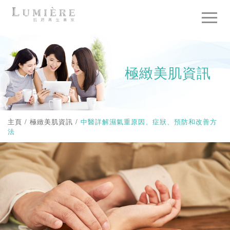
極緻美肌資訊
主頁
/
極緻美肌資訊
/
中醫詳解濕氣重原因、症狀、預防和改善方
法