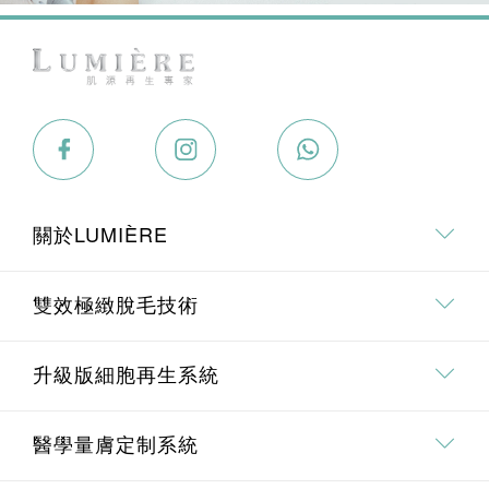
關於LUMIÈRE
關於我們
雙效極緻脫毛技術
專業．專研團隊
雙效極緻脫毛技術介紹
升級版細胞再生系統
療程價值承諾
全身脫毛
升級版細胞再生系統介紹
醫學量膚定制系統