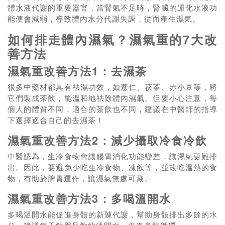
體水液代謝的重要器官，當腎氣不足時，腎臟的運化水液功
能便會減弱，導致體內水分代謝失調，從而產生濕氣。
如何排走體內濕氣？濕氣重的7大改
善方法
濕氣重改善方法1：去濕茶
很多中藥材都具有祛濕功效，如薏仁、茯苓、赤小豆等，將
它們製成茶飲，能溫和地祛除體內濕氣。但要小心注意，每
個人的體質不同，適合的茶飲也不同，建議在中醫師的指導
下選擇適合自己的去濕茶！
濕氣重改善方法2：減少攝取冷食冷飲
中醫認為，生冷食物會讓腸胃消化功能變差，讓濕氣更難排
出。因此，要避免少吃生冷食物、凍飲等，並改吃溫熱的食
物，有助於脾胃運作，讓濕氣無處可藏。
濕氣重改善方法3：多喝溫開水
多喝溫開水能促進身體的新陳代謝，幫助身體排出多餘的水