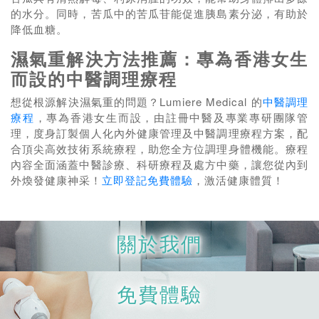
的水分。同時，苦瓜中的苦瓜苷能促進胰島素分泌，有助於
降低血糖。
濕氣重解決方法推薦：專為香港女生
而設的中醫調理療程
想從根源解決濕氣重的問題？Lumiere Medical 的
中醫調理
療程
，專為香港女生而設，由註冊中醫及專業專研團隊管
理，度身訂製個人化內外健康管理及中醫調理療程方案，配
合頂尖高效技術系統療程，助您全方位調理身體機能。療程
內容全面涵蓋中醫診療、科研療程及處方中藥，讓您從內到
外煥發健康神采！
立即登記免費體驗
，激活健康體質！
關於我們
免費體驗