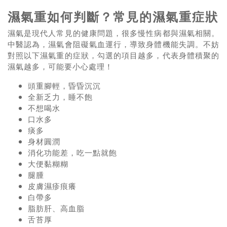
濕氣重如何判斷？常見的濕氣重症狀
濕氣是現代人常見的健康問題，很多慢性病都與濕氣相關。
中醫認為，濕氣會阻礙氣血運行，導致身體機能失調。不妨
對照以下濕氣重的症狀，勾選的項目越多，代表身體積聚的
濕氣越多，可能要小心處理！
頭重腳輕，昏昏沉沉
全新乏力，睡不飽
不想喝水
口水多
痰多
身材圓潤
消化功能差，吃一點就飽
大便黏糊糊
腿腫
皮膚濕疹痕癢
白帶多
脂肪肝、高血脂
舌苔厚