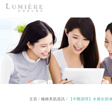
主頁
/
極緻美肌資訊
/
【中醫調理】水腫全因淋