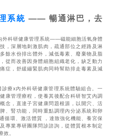
理系統
——
暢通淋巴，去
別設有內外科研健康管理系統——磁能細胞活氧身體
科技，深層地刺激肌肉，疏通部位之經路及淋
和多餘水份排出體外，減低毒素、廢棄物及脂
效，從而改善因身體細胞組織老化，缺乏動力
等痛症，舒緩繃緊肌肉同時幫助排走毒素及減
中醫診療x內外科研健康管理系統體驗組合。一
研健康管理療程，使養其後配合科研智艾內調
理概念，直達子宮健康問題根源，以開穴、活
、脾、腎功能，同時重點調理內分泌系統和卵
通循環、激活體質 ，達致強化機能、養宮保
醫及專業專研團隊問診諮詢，從體質根本制定
療效。