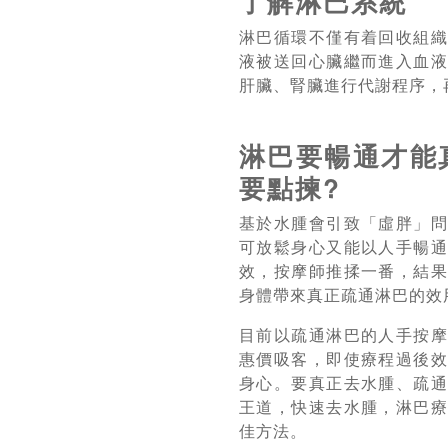
了解淋巴系統
淋巴循環不僅有着回收組
液被送回心臟繼而進入血
肝臟、腎臟進行代謝程序，
淋巴要暢通才能
要點揀?
基於水腫會引致「虛胖」
可放鬆身心又能以人手暢
效，按摩師推揉一番，結
身體帶來真正疏通淋巴的效
目前以疏通淋巴的人手按
惠價吸客，即使療程過後
身心。要真正去水腫、疏
王道，快速去水腫，淋巴
佳方法。