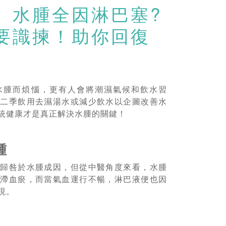
】水腫全因淋巴塞?
要識揀！助你回復
水腫而煩惱，更有人會將潮濕氣候和飲水習
夏二季飲用去濕湯水或減少飲水以企圖改善水
統健康才是真正解決水腫的關鍵！
腫
慣歸咎於水腫成因，但從中醫角度來看，水腫
氣滯血瘀，而當氣血運行不暢，淋巴液便也因
現。