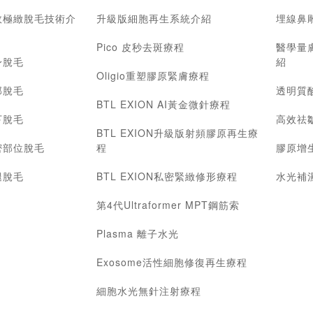
效極緻脫毛技術介
升級版細胞再生系統介紹
埋線鼻
Pico 皮秒去斑療程
醫學量
身脫毛
紹
Oligio重塑膠原緊膚療程
部脫毛
透明質
BTL EXION AI黃金微針療程
下脫毛
高效祛
BTL EXION升級版射頻膠原再生療
密部位脫毛
程
膠原增
腿脫毛
BTL EXION私密緊緻修形療程
水光補
第4代Ultraformer MPT鋼筋索
Plasma 離子水光
Exosome活性細胞修復再生療程
細胞水光無針注射療程