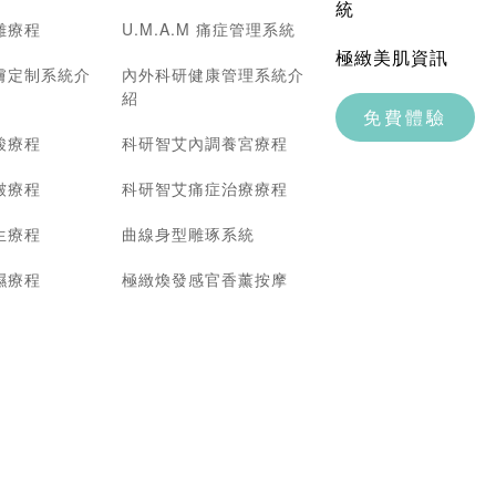
統
雕療程
U.M.A.M 痛症管理系統
極緻美肌資訊
膚定制系統介
內外科研健康管理系統介
紹
免費體驗
酸療程
科研智艾內調養宮療程
皺療程
科研智艾痛症治療療程
生療程
曲線身型雕琢系統
濕療程
極緻煥發感官香薰按摩