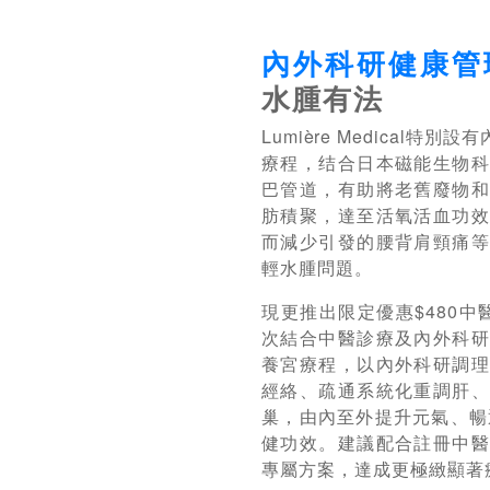
內外科研健康管
水腫有法
Lumi
è
re Medical特
療程，结合日本磁能生物
巴管道，有助將老舊廢物
肪積聚，達至活氧活血功
而減少引發的腰背肩頸痛
輕水腫問題。
現更推出限定優惠$480
次結合中醫診療及內外科
養宮療程，以內外科研調
經絡、疏通系統化重調肝
巢，由內至外提升元氣、暢
健功效。建議配合註冊中
專屬方案，達成更極緻顯著