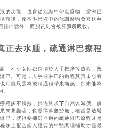
織液的功能，也會從組織中帶走廢物，當淋巴
液循環後，原本淋巴液中的代謝廢物會被送至
再排出體外，而脂質則會被肝臟所吸收。
真正去水腫，疏通淋巴療程
問題，不少女性都鍾情於人手按摩等療程，既
通淋巴。可是，人手通淋巴的過程其實未必有
果也可能只是為療程過程帶來痛感，卻未能為
用。
摩療程多不勝數，供過於求下自然以減價、優
效果未見顯著，也覺得聊勝於無，權當是放鬆
通淋巴，就得要揀選合適的疏通淋巴療程才是
療程加上配合個人體質的中醫調理輔助才是最