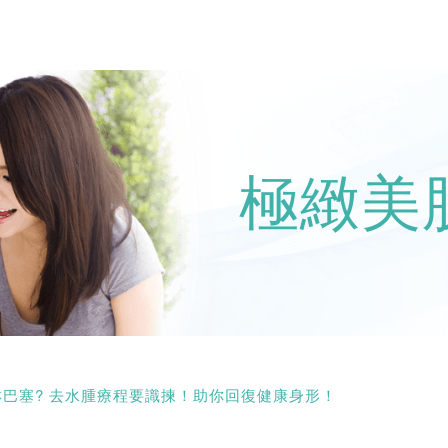
極緻美
巴塞? 去水腫療程要識揀！助你回復健康身形！