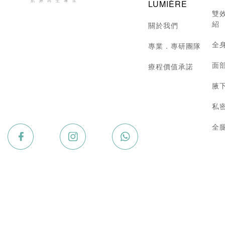
LUMIÈRE
雙
紹
關於我們
全
專業．專研團隊
面
療程價值承諾
腋
私
全