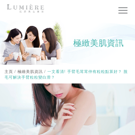
極緻美肌資訊
主頁
/
極緻美肌資訊
/
一文看清! 手臂毛茸茸仲有粒粒點算好？ 脫
毛可解決手臂粒粒變白滑？