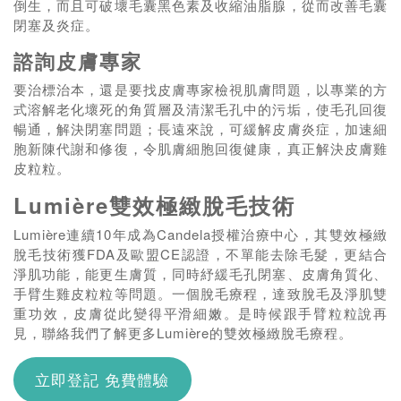
倒生，而且可破壞毛囊黑色素及收縮油脂腺，從而改善毛囊
閉塞及炎症。
諮詢皮膚專家
要治標治本，還是要找皮膚專家檢視肌膚問題，以專業的方
式溶解老化壞死的角質層及清潔毛孔中的污垢，使毛孔回復
暢通，解決閉塞問題；長遠來說，可緩解皮膚炎症，加速細
胞新陳代謝和修復，令肌膚細胞回復健康，真正解決皮膚雞
皮粒粒。
Lumière雙效極緻脫毛技術
Lumi
è
re連續10年成為Candela授權治療中心，其雙效極緻
脫毛技術獲FDA及歐盟CE認證，不單能去除毛髮，更結合
淨肌功能，能更生膚質，同時紓緩毛孔閉塞、皮膚角質化、
手臂生雞皮粒粒等問題。一個脫毛療程，達致脫毛及淨肌雙
重功效，皮膚從此變得平滑細嫩。是時候跟手臂粒粒說再
見，聯絡我們了解更多Lumi
è
re的雙效極緻脫毛療程。
立即登記 免費體驗