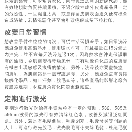
尿素的藥膏，可令角質軟化，同時促進皮膚的新陳代謝，能
有效地預防角質持續累積。不過含酸性成分皮膚產品具一定
的危險性，一旦濃度太高，或是停留皮膚表面過久便有機會
造成過敏，若情況惡化甚至會引致疤痕或留下粒粒印。
改變日常習慣
想改善手臂生粒粒的情況，可從生活習慣著手，如日常洗澡
應避免使用高溫熱水，使用暖水即可，而且盡量在15分鐘之
內沖完，並不宜每天洗澡超過1次，因為熱水會沖走保護肌
膚的油脂，令肌膚變得乾燥脆弱，而有毛囊角化症的皮膚更
有機會出現敏感及痕癢的情況。另外，洗澡後亦要盡快塗上
潤膚乳，為肌膚築起一層守護屏障。另外，應避免皮膚長期
接觸化學品，如止汗劑，脫毛膏等，這些產品能影響老廢角
質脫落週期，令皮膚角質化問題更趨嚴重。
定期進行激光
定期進行激光對治療手臂粒粒有一定的幫助，532、585及
595nm波長的激光可有效清除紅色素，改善及減退泛紅問
題。另外，若是有毛髮倒生、毛囊閉塞，毛囊發炎等問題的
人士，可進行激光脫毛，激光脫毛可令去除毛髮，杜絕毛髮