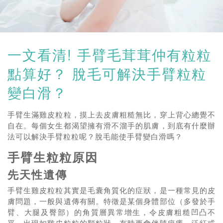
一文看清! 手臂毛茸茸仲有粒粒
點算好？ 脫毛可解決手臂粒粒
變白滑？
手臂生滿雞皮粒粒，摸上去皮膚粗糙無比，穿上背心總覺不
自在。每個女生都渴望擁有滑不溜手的肌膚，到底有什麼辦
法可以解決手臂粒粒呢？脫毛能使手臂變白滑嗎？
手臂生粒粒原因
先天性遺傳
手臂生雞皮粒粒其實是毛囊角質化的症狀，是一種常見的皮
膚問題，一般與遺傳有關。特徵是某個身體部位（多發於手
臂、大腿及臀部）的角質層異常增生，令皮膚粗糙凹凸不
平，出現如雞皮粒粒的顆粒狀，有時更會伴隨痕癢、泛紅或