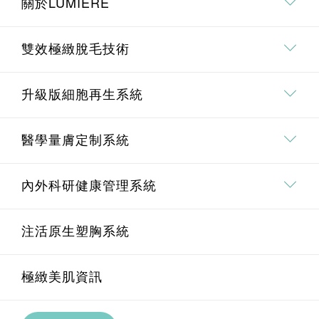
關於LUMIÈRE
關於我們
雙效極緻脫毛技術
專業．專研團隊
雙效極緻脫毛技術介紹
升級版細胞再生系統
療程價值承諾
全身脫毛
升級版細胞再生系統介紹
醫學量膚定制系統
面部脫毛
Pico 皮秒去斑療程
埋線鼻雕療程
內外科研健康管理系統
腋下脫毛
Oligio重塑膠原緊膚療程
醫學量膚定制系統介紹
U.M.A.M 痛症管理系統
注活原生塑胸系統
私密部位脫毛
BTL EXION AI黃金微針療程
透明質酸療程
內外科研健康管理系統介紹
極緻美肌資訊