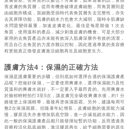
害皮膚的角質層，從而有機會破壞皮膚細胞，而角質層則是
由細胞所構成，當細胞受損時代表角質層失去完整性，亦失
去其屏障功能，肌膚的鎖水力也會大大減弱，隨時令肌膚缺
水問題變得嚴重，加速皮膚老化。最佳是每星期做 1 次去
角質，使用溫和的產品，減少刺激皮膚的機會。可是大部分
家用的去角質產品亦未能有效深入肌膚深層作有效的清潔，
而且自己去角質的力度亦難以控制，因此透過專業的美容療
程更能真正煥發皮膚激活細胞再生及細胞更生力。
護膚方法4：保濕的正確方法
保濕是護膚重要的步驟，但到底如何選擇合適的保濕護膚產
品呢？想做好保濕，一定要使用爽膚水，選擇保濕能力及性
質溫和的爽膚水就好，不一定要入手最昂貴的。先用爽膚水
於臉頰輕輕拍打3至5次，讓皮膚完全吸收爽膚水後，約1 分
鐘後塗上保濕精華，最後再塗保濕面霜。另外，建議每周可
敷2次保濕面膜。但隨著年紀增長，皮膚細胞的復原能力減
慢，膠原流失亦會增加肌底空隙，進一步減低鎖水能力，因
此一般的保濕護膚產品都只能發揮短暫的功能，反而透過美
容療程活化肌底細胞，激活膠原再生，給予細胞需要的原生