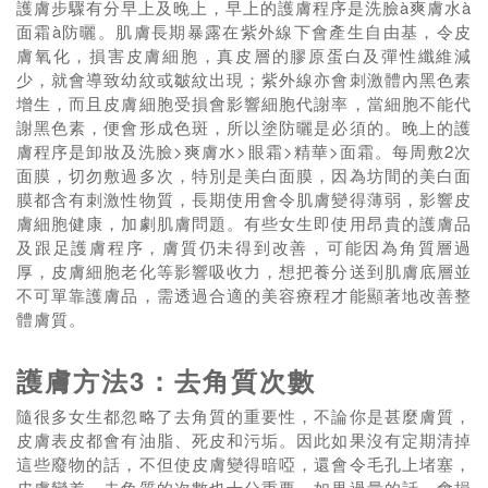
護膚步驟有分早上及晚上，早上的護膚程序是洗臉à爽膚水à
面霜à防曬。肌膚長期暴露在紫外線下會產生自由基，令皮
膚氧化，損害皮膚細胞，真皮層的膠原蛋白及彈性纖維減
少，就會導致幼紋或皺紋出現；紫外線亦會刺激體內黑色素
增生，而且皮膚細胞受損會影響細胞代謝率，當細胞不能代
謝黑色素，便會形成色斑，所以塗防曬是必須的。晚上的護
膚程序是卸妝及洗臉>爽膚水>眼霜>精華>面霜。每周敷2次
面膜，切勿敷過多次，特別是美白面膜，因為坊間的美白面
膜都含有刺激性物質，長期使用會令肌膚變得薄弱，影響皮
膚細胞健康，加劇肌膚問題。有些女生即使用昂貴的護膚品
及跟足護膚程序，膚質仍未得到改善，可能因為角質層過
厚，皮膚細胞老化等影響吸收力，想把養分送到肌膚底層並
不可單靠護膚品，需透過合適的美容療程才能顯著地改善整
體膚質。
護膚方法3：去角質次數
隨很多女生都忽略了去角質的重要性，不論你是甚麼膚質，
皮膚表皮都會有油脂、死皮和污垢。因此如果沒有定期清掉
這些廢物的話，不但使皮膚變得暗啞，還會令毛孔上堵塞，
皮膚變差。去角質的次數也十分重要，如果過量的話，會損