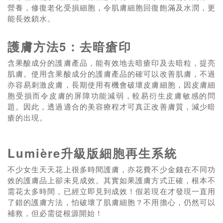
營養，修復老化受損細胞，令肌膚細胞回復飽滿及水潤，更
能長效鎖水。
護膚方法5：去暗瘡印
含果酸成分的護膚產品，能有效地去暗瘡印及去暗粒，提亮
肌膚。使用含果酸成分的護膚產品的確可以改善肌膚，不過
亦容易刺激皮膚，長期使用有機會破壞皮膚細胞，因皮膚細
胞受損而令皮膚的屏障功能減弱，較易衍生皮膚敏感的問
題。因此，透過適合的美容療程才可真正改善膚質，減少暗
瘡的出現。
Lumière升級版細胞再生系統
不少女生天天花上很多時間護膚，亦花費不少金錢在不同功
效的護膚品上卻未見成效。其實如果護膚方式正確，根本不
需花太多時間，已經立即見到成效！假若現在才發現一直用
了錯的護膚方法，怕破壞了肌膚細胞？不用擔心，仍然可以
補救，但必需從根源開始！