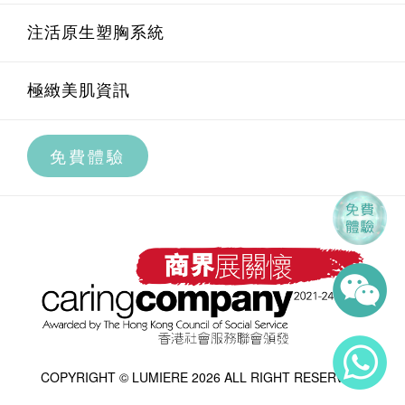
腋下脫毛
Oligio重塑膠原緊膚療程
醫學量膚定制系統介紹
U.M.A.M 痛症管理系統
注活原生塑胸系統
私密部位脫毛
BTL EXION AI黃金微針療程
透明質酸療程
內外科研健康管理系統介紹
極緻美肌資訊
全腿脫毛
BTL EXION升級版射頻膠原再生療程
高效祛皺療程
科研智艾內調養宮療程
免費體驗
BTL EXION私密緊緻修形療程
膠原增生療程
科研智艾痛症治療療程
第4代Ultraformer MPT鋼筋索
水光補濕療程
曲線身型雕琢系統
Plasma 離子水光
極緻煥發感官香薰按摩
Exosome活性細胞修復再生療程
COPYRIGHT © LUMIERE 2026 ALL RIGHT RESERVED.