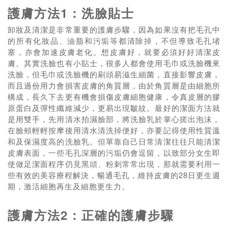
護膚方法1：洗臉貼士
卸妝及清潔是非常重要的護膚步驟，因為如果沒有把毛孔中
的所有化妝品、油脂和污垢等都清除掉，不但導致毛孔堵
塞，亦會加速皮膚老化。想皮膚好，就要必須好好清潔皮
膚。其實洗臉也有小貼士，很多人都會使用毛巾或洗臉機來
洗臉，但毛巾或洗臉機的刷頭易滋生細菌，直接影響皮膚，
而且過份用力會損害皮膚的角質層，由於角質層是由細胞所
構成，長久下去更有機會損傷皮膚細胞健康，令真皮層的膠
原蛋白及彈性纖維減少，更易出現皺紋。最好的潔面方法就
是用雙手，先用清水拍濕臉部，將洗臉乳於掌心搓出泡沫，
在臉頰輕輕按摩後用清水清洗掉便好，亦要記得使用性質溫
和及保濕度高的洗臉乳。但單靠自己日常清潔往往只能清潔
皮膚表面，一些毛孔深層的污垢仍會逗留，以致部分女生即
使做足潔面程序仍見黑頭、粉刺常常出現，那就需要利用一
些有效的美容療程解決，暢通毛孔，維持皮膚的28日更生週
期，激活細胞再生及細胞更生力。
護膚方法2：正確的護膚步驟