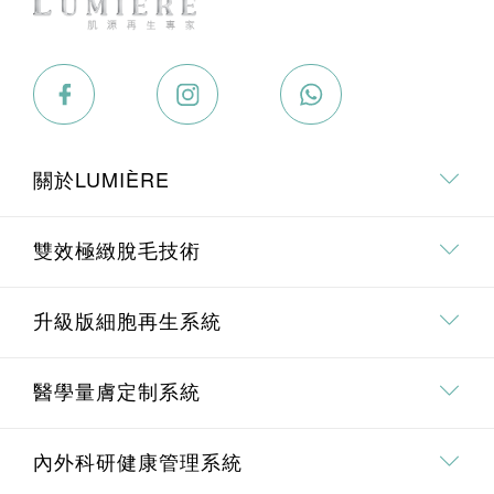
關於LUMIÈRE
關於我們
雙效極緻脫毛技術
專業．專研團隊
雙效極緻脫毛技術介紹
升級版細胞再生系統
療程價值承諾
全身脫毛
升級版細胞再生系統介紹
醫學量膚定制系統
面部脫毛
Pico 皮秒去斑療程
埋線鼻雕療程
內外科研健康管理系統