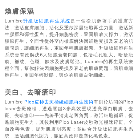
煥膚保濕
Lumi
è
re
升級版細胞再生系統
是一個從肌源著手的護膚方
法，激活皮膚細胞，活化及重啟深層細胞再生力量，激活新
生膠原和彈性蛋白，提升細胞密度，鞏固肌底支撐力，激活
膠原再生，全面性從外至內徹底解決因細胞受損及衰老的肌
膚問題，讓細胞再生，重回年輕肌膚狀態。升級版細胞再生
系統更有效解決6大細胞衰老問題，包括毛孔粗大、暗瘡疤
痕、皺紋、色斑、缺水及皮膚鬆弛。Lumi
è
re的再生系統療
程全面，幫你解決因細胞受損及衰老的肌膚問題，讓肌膚細
胞再生，重回年輕狀態，讓你的肌膚白滑細緻。
美白、去暗瘡印
Lumi
è
re
Pico皮秒去斑極緻細胞再生技術
有別於坊間的Pico
laser去斑療程，透過關鍵3步高效重現透亮淨白肌膚，去
斑、去暗瘡印——先著手清走老舊角質，激活細胞循環，促
進細胞更生力，其後利用Pico Laser皮秒激光極速碎斑、全
面改善色素，提升肌膚明亮度；並結合升級版細胞再生系
統，激活細胞代謝力，徹底高效排走塵化黑色素。