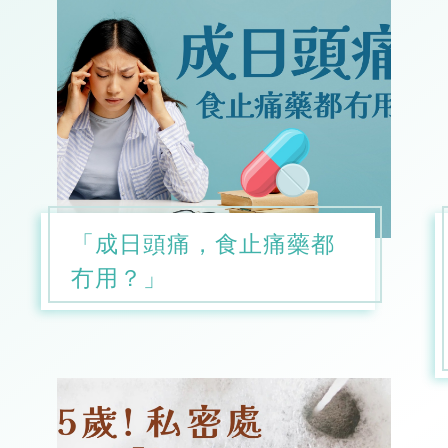
「成日頭痛，食止痛藥都
冇用？」