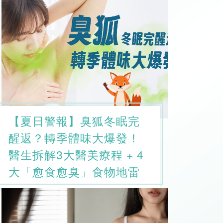
【夏日警報】臭狐冬眠完
醒返？轉季體味大爆發！
醫生拆解3大醫美療程 + 4
大「愈食愈臭」食物地雷