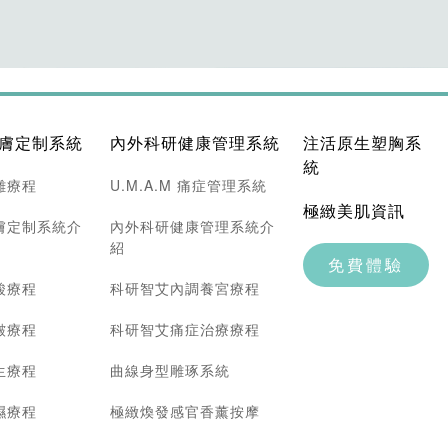
膚定制系統
內外科研健康管理系統
注活原生塑胸系
統
雕療程
U.M.A.M 痛症管理系統
極緻美肌資訊
膚定制系統介
內外科研健康管理系統介
紹
免費體驗
酸療程
科研智艾內調養宮療程
皺療程
科研智艾痛症治療療程
生療程
曲線身型雕琢系統
濕療程
極緻煥發感官香薰按摩