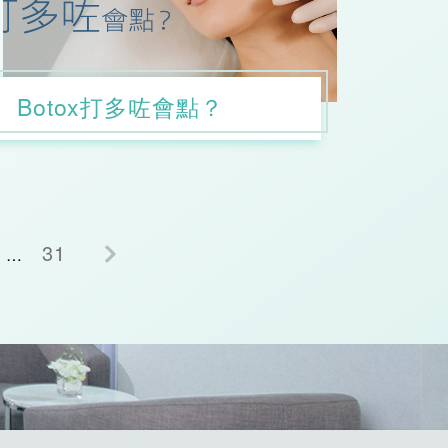
Botox打多咗會點？
31
…