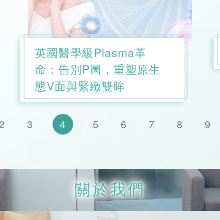
英國醫學級Plasma革
命：告別P圖，重塑原生
態V面與緊緻雙眸
2
3
4
5
6
7
8
9
關於我們