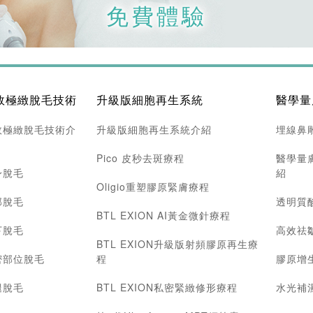
免費體驗
效極緻脫毛技術
升級版細胞再生系統
醫學量
效極緻脫毛技術介
升級版細胞再生系統介紹
埋線鼻
Pico 皮秒去斑療程
醫學量
身脫毛
紹
Oligio重塑膠原緊膚療程
部脫毛
透明質
BTL EXION AI黃金微針療程
下脫毛
高效祛
BTL EXION升級版射頻膠原再生療
密部位脫毛
程
膠原增
腿脫毛
BTL EXION私密緊緻修形療程
水光補