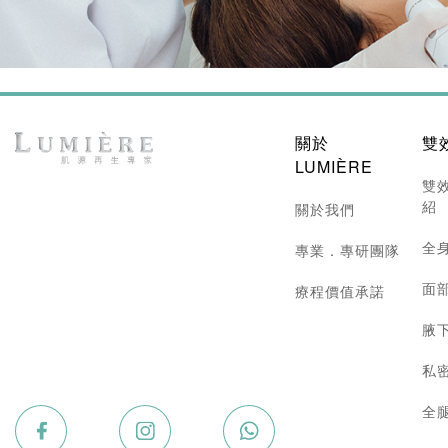
關於
雙
LUMIÈRE
雙
紹
關於我們
全
專業．專研團隊
面
療程價值承諾
腋
私
全