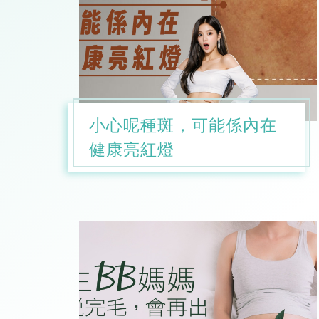
小心呢種斑，可能係內在
健康亮紅燈