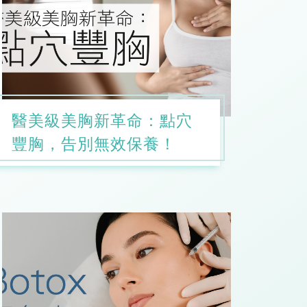
醫美級美胸新革命：點穴
豐胸，告別無效保養！