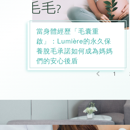
當身體經歷「毛囊重
啟」：Lumi
è
re的永久保
養脫毛承諾如何成為媽媽
們的安心後盾
1