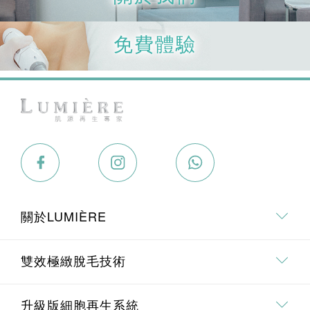
免費體驗
關於LUMIÈRE
關於我們
雙效極緻脫毛技術
專業．專研團隊
雙效極緻脫毛技術介紹
升級版細胞再生系統