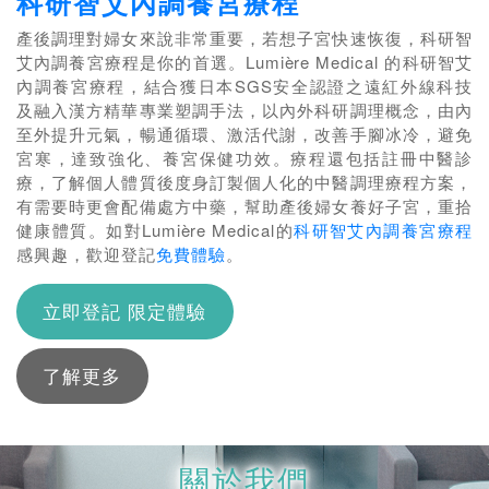
科研智艾內調養宮療程
產後調理對婦女來說非常重要，若想子宮快速恢復，科研智
艾內調養宮療程是你的首選。Lumi
è
re Medical 的科研智艾
內調養宮療程，結合獲日本SGS安全認證之遠紅外線科技
及融入漢方精華專業塑調手法，以內外科研調理概念，由內
至外提升元氣，暢通循環、激活代謝，改善手腳冰冷，避免
宮寒，達致強化、養宮保健功效。療程還包括註冊中醫診
療，了解個人體質後度身訂製個人化的中醫調理療程方案，
有需要時更會配備處方中藥，幫助產後婦女養好子宮，重拾
健康體質。如對Lumi
è
re Medical的
科研智艾內調養宮療程
感興趣，歡迎登記
免費體驗
。
立即登記 限定體驗
了解更多
關於我們