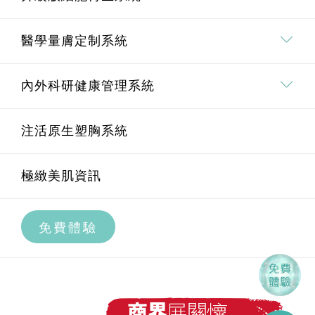
療程價值承諾
全身脫毛
升級版細胞再生系統介紹
醫學量膚定制系統
面部脫毛
Pico 皮秒去斑療程
埋線鼻雕療程
內外科研健康管理系統
腋下脫毛
Oligio重塑膠原緊膚療程
醫學量膚定制系統介紹
U.M.A.M 痛症管理系統
注活原生塑胸系統
私密部位脫毛
BTL EXION AI黃金微針療程
透明質酸療程
內外科研健康管理系統介紹
極緻美肌資訊
全腿脫毛
BTL EXION升級版射頻膠原再生療程
高效祛皺療程
科研智艾內調養宮療程
免費體驗
BTL EXION私密緊緻修形療程
膠原增生療程
科研智艾痛症治療療程
第4代Ultraformer MPT鋼筋索
水光補濕療程
曲線身型雕琢系統