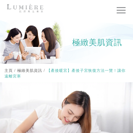
極緻美肌資訊
主頁
/
極緻美肌資訊
/
【產後暖宮】產後子宮恢復方法一覽！讓你
遠離宮寒