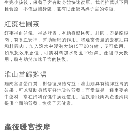
生完小孩後，保養子宮有助身體快速復原。我們推薦以下兩
種食療，不僅滋補身體，還有助產後媽媽子宮的恢復。
紅棗桂圓茶
紅棗補血益氣、補益脾胃，有助身體恢復。桂圓，即是龍眼
肉，有養血安神、幫助睡眠的作用。將適當份量的去核紅棗
和桂圓肉，加入滾水中浸泡大約15至20分鐘，便可飲用。
如果想效果更佳，可將材料加水煲煮10分鐘。產後每天飲
用，將有助於加速子宮的恢復。
淮山當歸雞湯
雞肉富含蛋白質，對修復身體有益；淮山則具有補脾益胃的
效果，可以幫助身體更好地吸收營養；而當歸是一種重要的
中藥材，常在婦科保健中廣泛使用。這款湯能夠為產後媽媽
提供全面的營養，恢復子宮健康。
產後暖宮按摩